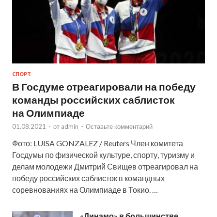
СПОРТ
В Госдуме отреагировали на победу
команды российских саблисток
на Олимпиаде
01.08.2021
-
от
admin
-
Оставьте комментарий
Фото: LUISA GONZALEZ / Reuters Член комитета
Госдумы по физической культуре, спорту, туризму и
делам молодежи Дмитрий Свищев отреагировал на
победу российских саблисток в командных
соревнованиях на Олимпиаде в Токио. …
«Динамо» в большинстве