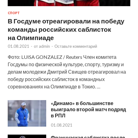
СПОРТ
В Госдуме отреагировали на победу
команды российских саблисток
на Олимпиаде
01.08.2021
-
от
admin
-
Оставьте комментарий
Фото: LUISA GONZALEZ / Reuters Член комитета
Госдумы по физической культуре, спорту, туризму и
делам молодежи Дмитрий Свищев отреагировал на
победу российских саблисток в командных
соревнованиях на Олимпиаде в Токио. …
«Динамо» в большинстве
выиграло второй матч подряд
в РПЛ
01.08.2021
Французская саблистка после