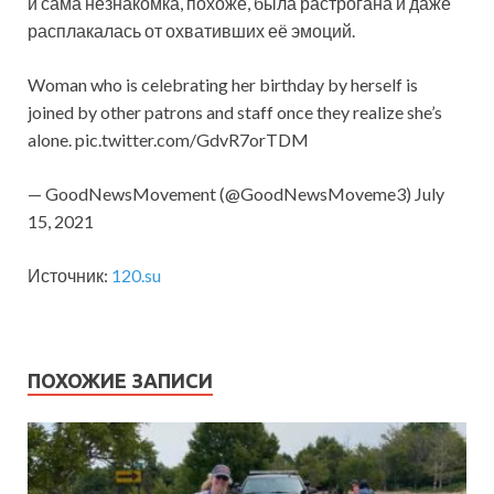
и сама незнакомка, похоже, была растрогана и даже
расплакалась от охвативших её эмоций.
Woman who is celebrating her birthday by herself is
joined by other patrons and staff once they realize she’s
alone. pic.twitter.com/GdvR7orTDM
— GoodNewsMovement (@GoodNewsMoveme3) July
15, 2021
Источник:
120.su
ПОХОЖИЕ ЗАПИСИ