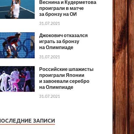
Веснина и Кудерметова
проиграли в матче
за бронзу на ОИ
31.07.2021
Джокович отказался
играть за бронзу
на Олимпиаде
31.07.2021
Российские шпажисты
проиграли Японии
и завоевали серебро
на Олимпиаде
31.07.2021
ПОСЛЕДНИЕ ЗАПИСИ