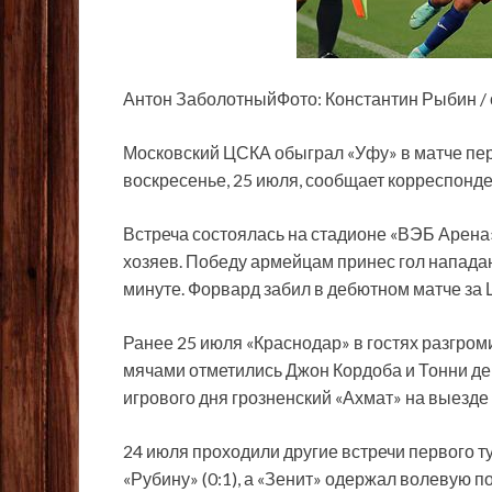
Антон ЗаболотныйФото: Константин Рыбин /
Московский ЦСКА обыграл «Уфу» в матче перв
воскресенье, 25 июля, сообщает корреспонде
Встреча состоялась на стадионе «ВЭБ Арена»
хозяев. Победу армейцам принес гол напада
минуте. Форвард забил в дебютном матче за
Ранее 25 июля «Краснодар» в гостях разгроми
мячами отметились Джон Кордоба и Тонни де
игрового дня грозненский «Ахмат» на выезде
24 июля проходили другие встречи первого т
«Рубину» (0:1), а «Зенит» одержал волевую по