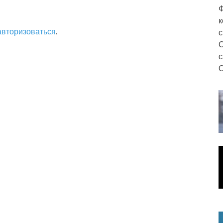
Ф
к
авторизоваться
.
с
С
с
О