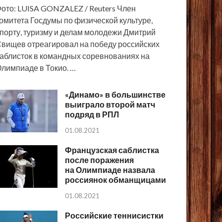
ото: LUISA GONZALEZ / Reuters Член
омитета Госдумы по физической культуре,
порту, туризму и делам молодежи Дмитрий
вищев отреагировал на победу российских
аблисток в командных соревнованиях на
лимпиаде в Токио. …
«Динамо» в большинстве
выиграло второй матч
подряд в РПЛ
01.08.2021
Французская саблистка
после поражения
на Олимпиаде назвала
россиянок обманщицами
01.08.2021
Российские теннисистки