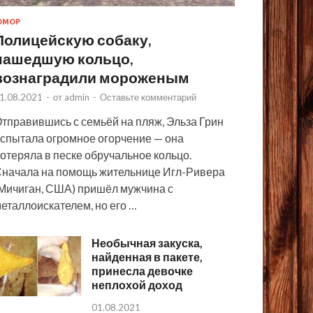
ЮМОР
Полицейскую собаку,
нашедшую кольцо,
вознаградили мороженым
1.08.2021
-
от
admin
-
Оставьте комментарий
тправившись с семьёй на пляж, Эльза Грин
спытала огромное огорчение — она
отеряла в песке обручальное кольцо.
начала на помощь жительнице Игл-Ривера
Мичиган, США) пришёл мужчина с
еталлоискателем, но его …
Необычная закуска,
найденная в пакете,
принесла девочке
неплохой доход
01.08.2021