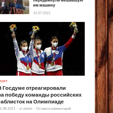
им машину
31.07.2021
ПОРТ
В Госдуме отреагировали
на победу команды российских
саблисток на Олимпиаде
1.08.2021
-
от
admin
-
Оставьте комментарий