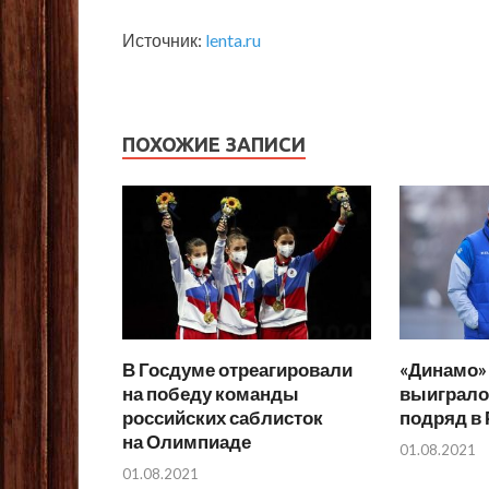
Источник:
lenta.ru
ПОХОЖИЕ ЗАПИСИ
В Госдуме отреагировали
«Динамо»
на победу команды
выиграло
российских саблисток
подряд в
на Олимпиаде
01.08.2021
01.08.2021