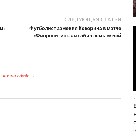
СЛЕДУЮЩАЯ СТАТЬЯ
ом»
Футболист заменил Кокорина в матче
«Фиоренитины» и забил семь мячей
автора admin →
С
0