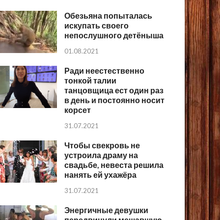
Обезьяна попыталась
искупать своего
непослушного детёныша
01.08.2021
Ради неестественно
тонкой талии
танцовщица ест один раз
в день и постоянно носит
корсет
31.07.2021
Чтобы свекровь не
устроила драму на
свадьбе, невеста решила
нанять ей ухажёра
31.07.2021
Энергичные девушки
передвинули мешавшую