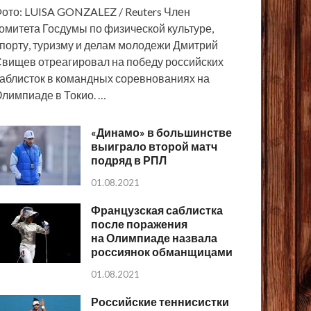
ото: LUISA GONZALEZ / Reuters Член
омитета Госдумы по физической культуре,
порту, туризму и делам молодежи Дмитрий
вищев отреагировал на победу российских
аблисток в командных соревнованиях на
лимпиаде в Токио. …
«Динамо» в большинстве
выиграло второй матч
подряд в РПЛ
01.08.2021
Французская саблистка
после поражения
на Олимпиаде назвала
россиянок обманщицами
01.08.2021
Российские теннисистки