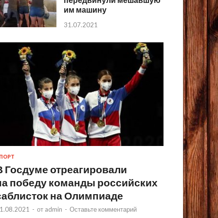
им машину
31.07.2021
ПОРТ
В Госдуме отреагировали
на победу команды российских
саблисток на Олимпиаде
1.08.2021
-
от
admin
-
Оставьте комментарий