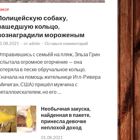
ЮМОР
Полицейскую собаку,
нашедшую кольцо,
вознаградили мороженым
1.08.2021
-
от
admin
-
Оставьте комментарий
тправившись с семьёй на пляж, Эльза Грин
спытала огромное огорчение — она
отеряла в песке обручальное кольцо.
начала на помощь жительнице Игл-Ривера
Мичиган, США) пришёл мужчина с
еталлоискателем, но его …
Необычная закуска,
найденная в пакете,
принесла девочке
неплохой доход
01.08.2021