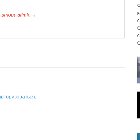
Ф
к
автора admin →
с
С
с
О
авторизоваться
.