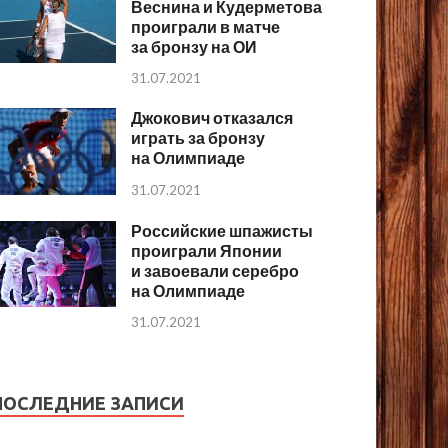
Веснина и Кудерметова
проиграли в матче
за бронзу на ОИ
31.07.2021
Джокович отказался
играть за бронзу
на Олимпиаде
31.07.2021
Российские шпажисты
проиграли Японии
и завоевали серебро
на Олимпиаде
31.07.2021
ПОСЛЕДНИЕ ЗАПИСИ