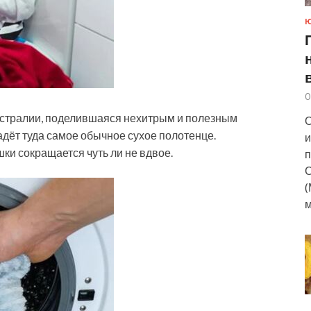
0
встралии, поделившаяся нехитрым и полезным
О
адёт туда самое обычное сухое
полотенце.
и
ки сокращается чуть ли не вдвое.
п
С
(
м