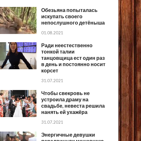
Обезьяна попыталась
искупать своего
непослушного детёныша
01.08.2021
Ради неестественно
тонкой талии
танцовщица ест один раз
в день и постоянно носит
корсет
31.07.2021
Чтобы свекровь не
устроила драму на
свадьбе, невеста решила
нанять ей ухажёра
31.07.2021
Энергичные девушки
передвинули мешавшую