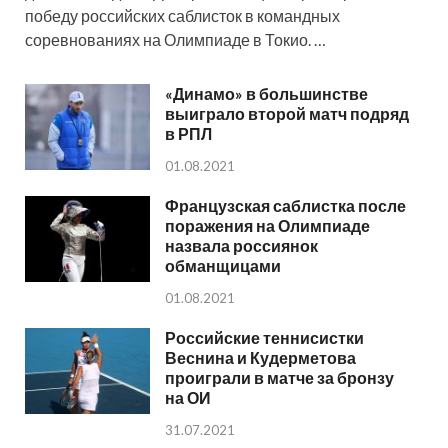
победу российских саблисток в командных
соревнованиях на Олимпиаде в Токио. …
«Динамо» в большинстве
выиграло второй матч подряд
в РПЛ
01.08.2021
Французская саблистка после
поражения на Олимпиаде
назвала россиянок
обманщицами
01.08.2021
Российские теннисистки
Веснина и Кудерметова
проиграли в матче за бронзу
на ОИ
31.07.2021