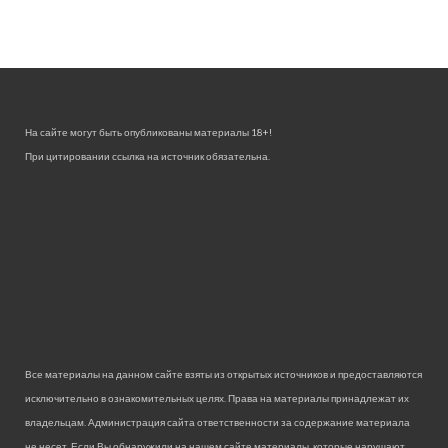
На сайте могут быть опубликованы материалы 18+!
При цитировании ссылка на источник обязательна.
Все материалы на данном сайте взяты из открытых источников и предоставляются
исключительно в ознакомительных целях. Права на материалы принадлежат их
владельцам. Администрация сайта ответственности за содержание материала
не несет. Если Вы обнаружили на нашем сайте материалы, которые нарушают