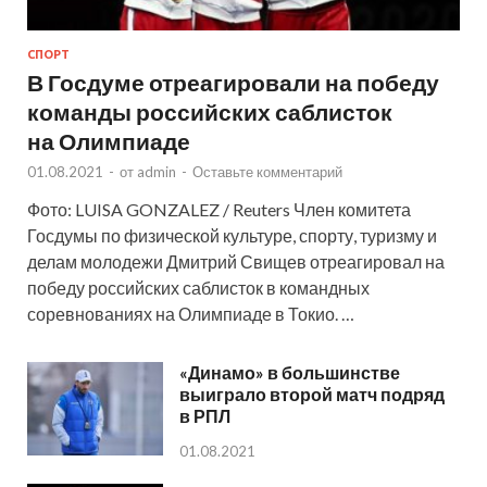
СПОРТ
В Госдуме отреагировали на победу
команды российских саблисток
на Олимпиаде
01.08.2021
-
от
admin
-
Оставьте комментарий
Фото: LUISA GONZALEZ / Reuters Член комитета
Госдумы по физической культуре, спорту, туризму и
делам молодежи Дмитрий Свищев отреагировал на
победу российских саблисток в командных
соревнованиях на Олимпиаде в Токио. …
«Динамо» в большинстве
выиграло второй матч подряд
в РПЛ
01.08.2021