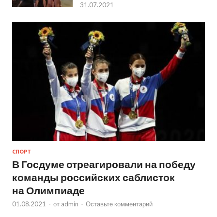
31.07.2021
СПОРТ
В Госдуме отреагировали на победу
команды российских саблисток
на Олимпиаде
01.08.2021
-
от
admin
-
Оставьте комментарий