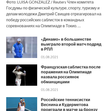
Фото: LUISA GONZALEZ / Reuters Член комитета
Госдумы по физической культуре, спорту, туризму и
делам молодежи Дмитрий Свищев отреагировал на
победу российских саблисток в командных
соревнованиях на Олимпиаде в Токио. …
«Динамо» в большинстве
выиграло второй матч подряд
в РПЛ
01.08.2021
Французская саблистка после
поражения на Олимпиаде
назвала россиянок
обманщицами
01.08.2021
Российские теннисистки
Веснина и Кудерметова
проиграли в матче за бронзу