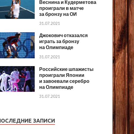
Веснина и Кудерметова
проиграли в матче
за бронзу на ОИ
31.07.2021
Джокович отказался
играть за бронзу
на Олимпиаде
31.07.2021
Российские шпажисты
проиграли Японии
и завоевали серебро
на Олимпиаде
31.07.2021
ПОСЛЕДНИЕ ЗАПИСИ