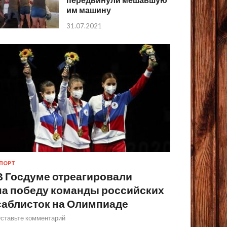
им машину
31.07.2021
ПОРТ
В Госдуме отреагировали
на победу команды российских
саблисток на Олимпиаде
ставьте комментарий