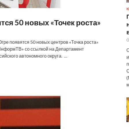
ятся 50 новых «Точек роста»
О
Югре появятся 50 новых центров «Точка роста»
ИнформТВ» со ссылкой на Департамент
О
ийского автономного округа. …
и
п
С
(
м