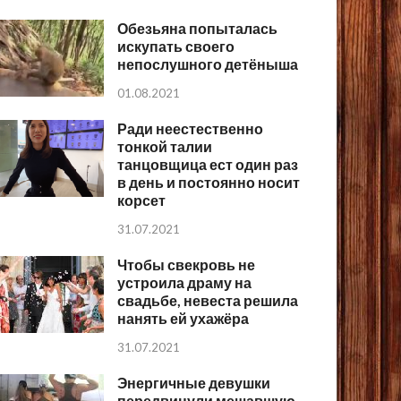
Обезьяна попыталась
искупать своего
непослушного детёныша
01.08.2021
Ради неестественно
тонкой талии
танцовщица ест один раз
в день и постоянно носит
корсет
31.07.2021
Чтобы свекровь не
устроила драму на
свадьбе, невеста решила
нанять ей ухажёра
31.07.2021
Энергичные девушки
передвинули мешавшую