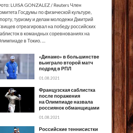
ото: LUISA GONZALEZ / Reuters Член
омитета Госдумы по физической культуре,
порту, туризму и делам молодежи Дмитрий
вищев отреагировал на победу российских
аблисток в командных соревнованиях на
лимпиаде в Токио. …
«Динамо» в большинстве
выиграло второй матч
подряд в РПЛ
01.08.2021
Французская саблистка
после поражения
на Олимпиаде назвала
россиянок обманщицами
01.08.2021
Российские теннисистки