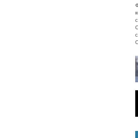
Ф
к
с
С
с
О