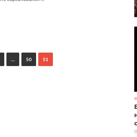
…
50
51
С
О