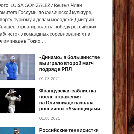
ото: LUISA GONZALEZ / Reuters Член
омитета Госдумы по физической культуре,
порту, туризму и делам молодежи Дмитрий
вищев отреагировал на победу российских
аблисток в командных соревнованиях на
лимпиаде в Токио. …
«Динамо» в большинстве
выиграло второй матч
подряд в РПЛ
01.08.2021
Французская саблистка
после поражения
на Олимпиаде назвала
россиянок обманщицами
01.08.2021
Российские теннисистки