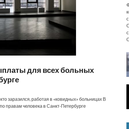
Ф
к
с
С
с
О
платы для всех больных
бурге
, кто заразился, работая в «ковидных» больницах В
по правам человека в Санкт-Петербурге