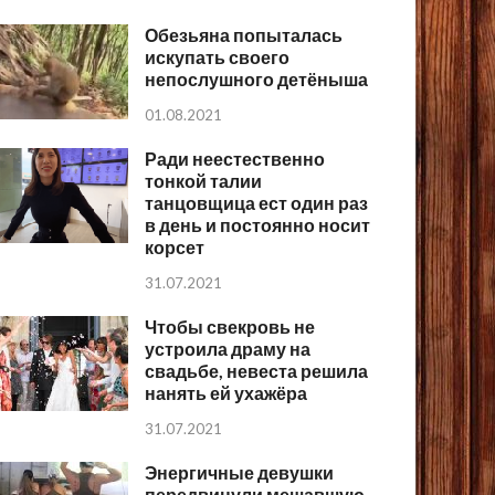
Обезьяна попыталась
искупать своего
непослушного детёныша
01.08.2021
Ради неестественно
тонкой талии
танцовщица ест один раз
в день и постоянно носит
корсет
31.07.2021
Чтобы свекровь не
устроила драму на
свадьбе, невеста решила
нанять ей ухажёра
31.07.2021
Энергичные девушки
передвинули мешавшую