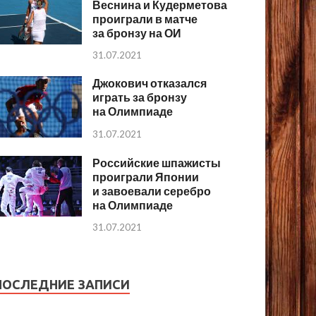
Веснина и Кудерметова
проиграли в матче
за бронзу на ОИ
31.07.2021
Джокович отказался
играть за бронзу
на Олимпиаде
31.07.2021
Российские шпажисты
проиграли Японии
и завоевали серебро
на Олимпиаде
31.07.2021
ПОСЛЕДНИЕ ЗАПИСИ