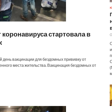
 коронавируса стартовала в
О
к
О
и
п
ый день вакцинации для бездомных прививку от
С
енного места жительства. Вакцинация бездомных от
(
м