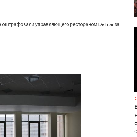
ге оштрафовали управляющего рестораном Delmar за
С
О