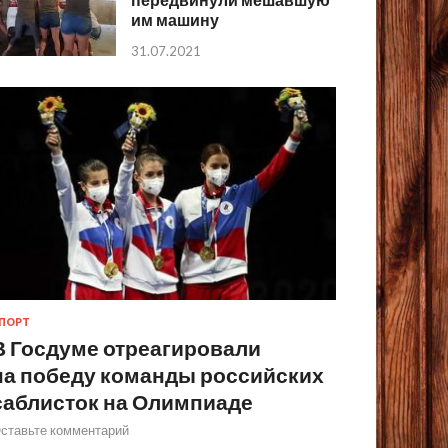
им машину
31.07.2021
ПОРТ
В Госдуме отреагировали
на победу команды российских
саблисток на Олимпиаде
ставьте комментарий