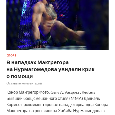
СПОРТ
В нападках Макгрегора
на Нурмагомедова увидели крик
о помощи
Оставьте комментарий
Конор Макгрегор Фото: Gary A. Vasquez . Reuters
Бывший боец смешанного стиля (MMA) Даниэль
Кормье прокомментировал нападки ирландца Конора
Макгрегора на россиянина Хабиба Нурмагмедова в