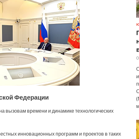
0
О
и
п
С
йской Федерации
(
м
чна вызовам времени и динамике технологических
естных инновационных программ и проектов в таких