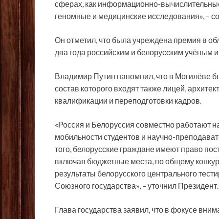
сферах, как информационно-вычислительные 
геномные и медицинские исследования», – со
Он отметил, что была учреждена премия в обл
два года российским и белорусским учёным и
Владимир Путин напомнил, что в Могилёве б
состав которого входят также лицей, архите
квалификации и переподготовки кадров.
«Россия и Белоруссия совместно работают 
мобильности студентов и научно-преподавате
того, белорусские граждане имеют право пос
включая бюджетные места, по общему конкур
результаты белорусского центрального тест
Союзного государства», – уточнил Президент.
Глава государства заявил, что в фокусе вни