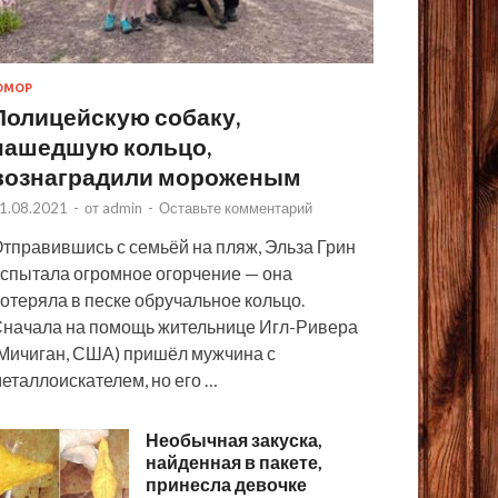
ЮМОР
Полицейскую собаку,
нашедшую кольцо,
вознаградили мороженым
1.08.2021
-
от
admin
-
Оставьте комментарий
тправившись с семьёй на пляж, Эльза Грин
спытала огромное огорчение — она
отеряла в песке обручальное кольцо.
начала на помощь жительнице Игл-Ривера
Мичиган, США) пришёл мужчина с
еталлоискателем, но его …
Необычная закуска,
найденная в пакете,
принесла девочке