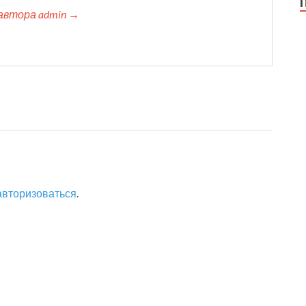
автора admin →
авторизоваться
.