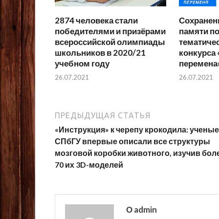
2874 человека стали
Сохранен
победителями и призёрами
памяти п
всероссийской олимпиады
тематиче
школьников в 2020/21
конкурса
учебном году
перемена
26.07.2021
26.07.2021
ПРЕДЫДУЩАЯ СТАТЬЯ
«Инструкция» к черепу крокодила: ученые
СПбГУ впервые описали все структуры
мозговой коробки животного, изучив бол
70 их 3D-моделей
О admin