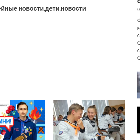
ейные новости,дети,новости
0
Ф
к
с
С
с
О