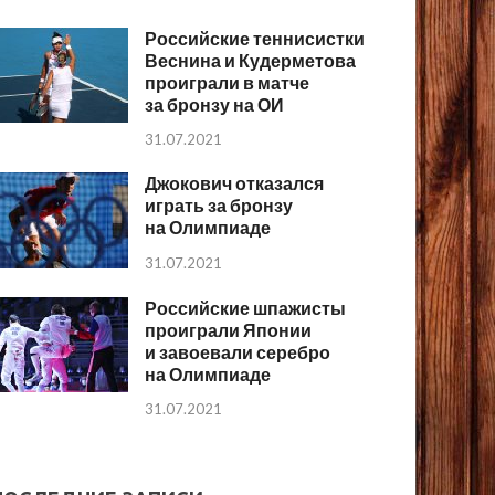
Российские теннисистки
Веснина и Кудерметова
проиграли в матче
за бронзу на ОИ
31.07.2021
Джокович отказался
играть за бронзу
на Олимпиаде
31.07.2021
Российские шпажисты
проиграли Японии
и завоевали серебро
на Олимпиаде
31.07.2021