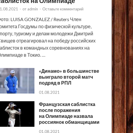
саблисток на Олимпиаде
1.08.2021
-
от
admin
-
Оставьте комментарий
ото: LUISA GONZALEZ / Reuters Член
омитета Госдумы по физической культуре,
порту, туризму и делам молодежи Дмитрий
вищев отреагировал на победу российских
аблисток в командных соревнованиях на
лимпиаде в Токио. …
«Динамо» в большинстве
выиграло второй матч
подряд в РПЛ
01.08.2021
Французская саблистка
после поражения
на Олимпиаде назвала
россиянок обманщицами
01.08.2021