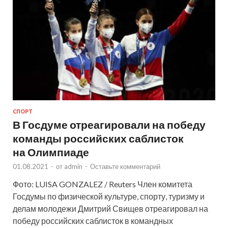
СПОРТ
В Госдуме отреагировали на победу
команды российских саблисток
на Олимпиаде
01.08.2021
-
от
admin
-
Оставьте комментарий
Фото: LUISA GONZALEZ / Reuters Член комитета
Госдумы по физической культуре, спорту, туризму и
делам молодежи Дмитрий Свищев отреагировал на
победу российских саблисток в командных