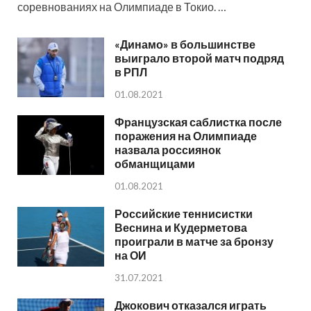
соревнованиях на Олимпиаде в Токио. …
«Динамо» в большинстве
выиграло второй матч подряд
в РПЛ
01.08.2021
Французская саблистка после
поражения на Олимпиаде
назвала россиянок
обманщицами
01.08.2021
Российские теннисистки
Веснина и Кудерметова
проиграли в матче за бронзу
на ОИ
31.07.2021
Джокович отказался играть