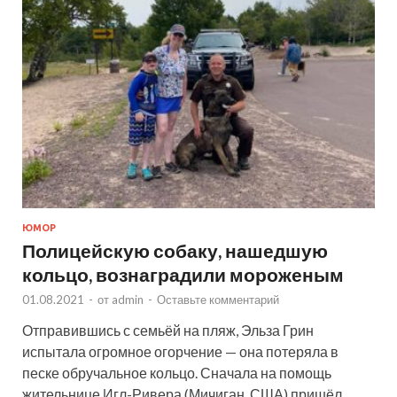
ЮМОР
Полицейскую собаку, нашедшую
кольцо, вознаградили мороженым
01.08.2021
-
от
admin
-
Оставьте комментарий
Отправившись с семьёй на пляж, Эльза Грин
испытала огромное огорчение — она потеряла в
песке обручальное кольцо. Сначала на помощь
жительнице Игл-Ривера (Мичиган, США) пришёл