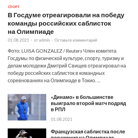
СПОРТ
В Госдуме отреагировали на победу
команды российских саблисток
на Олимпиаде
01.08.2021
-
от
admin
-
Оставьте комментарий
Фото: LUISA GONZALEZ / Reuters Член комитета
Госдумы по физической культуре, спорту, туризму и
делам молодежи Дмитрий Свищев отреагировал на
победу российских саблисток в командных
соревнованиях на Олимпиаде в Токио. …
«Динамо» в большинстве
выиграло второй матч подряд
в РПЛ
01.08.2021
Французская саблистка после
поражения на Олимпиаде