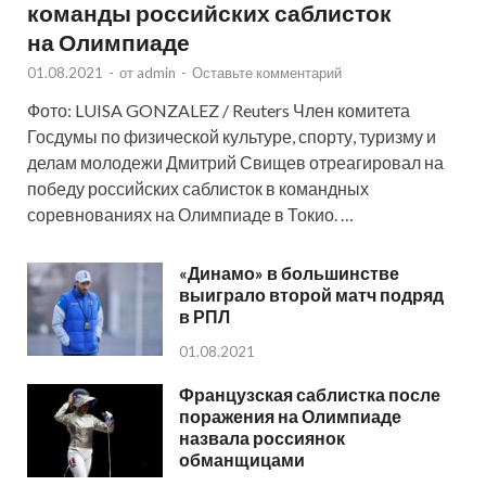
команды российских саблисток
на Олимпиаде
01.08.2021
-
от
admin
-
Оставьте комментарий
Фото: LUISA GONZALEZ / Reuters Член комитета
Госдумы по физической культуре, спорту, туризму и
делам молодежи Дмитрий Свищев отреагировал на
победу российских саблисток в командных
соревнованиях на Олимпиаде в Токио. …
«Динамо» в большинстве
выиграло второй матч подряд
в РПЛ
01.08.2021
Французская саблистка после
поражения на Олимпиаде
назвала россиянок
обманщицами