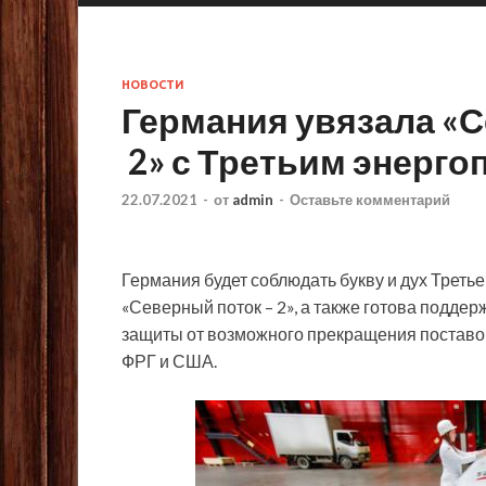
НОВОСТИ
Германия увязала «С
2» с Третьим энерго
22.07.2021
-
от
admin
-
Оставьте комментарий
Германия будет соблюдать букву и дух Треть
«Северный поток – 2», а также готова подде
защиты от возможного прекращения поставок 
ФРГ и США.