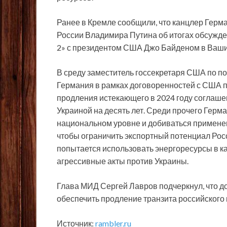
Ранее в Кремле сообщили, что канцлер Гер
России Владимира Путина об итогах обсужде
2» с президентом США Джо Байденом в Ваши
В среду заместитель госсекретаря США по п
Германия в рамках договоренностей с США по
продления истекающего в 2024 году соглаше
Украиной на десять лет. Среди прочего Герм
национальном уровне и добиваться применен
чтобы ограничить экспортный потенциал Росс
попытается использовать энергоресурсы в 
агрессивные акты против Украины.
Глава МИД Сергей Лавров подчеркнул, что до
обеспечить продление транзита российского г
Источник:
rambler.ru