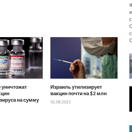
Ф
к
с
С
с
О
 уничтожат
Израиль утилизирует
кцин
вакцин почти на $2 млн
вируса на сумму
01.08.2021