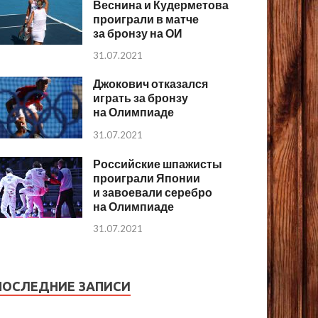
Веснина и Кудерметова
проиграли в матче
за бронзу на ОИ
31.07.2021
Джокович отказался
играть за бронзу
на Олимпиаде
31.07.2021
Российские шпажисты
проиграли Японии
и завоевали серебро
на Олимпиаде
31.07.2021
ПОСЛЕДНИЕ ЗАПИСИ