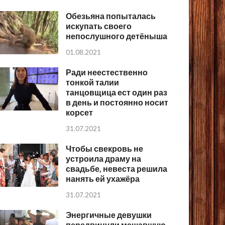
Обезьяна попыталась
искупать своего
непослушного детёныша
01.08.2021
Ради неестественно
тонкой талии
танцовщица ест один раз
в день и постоянно носит
корсет
31.07.2021
Чтобы свекровь не
устроила драму на
свадьбе, невеста решила
нанять ей ухажёра
31.07.2021
Энергичные девушки
передвинули мешавшую