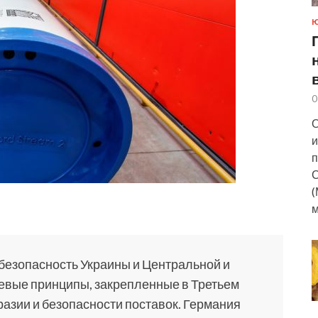
0
О
и
п
С
(
м
езопасность Украины и Центральной и
чевые принципы, закрепленные в Третьем
разии и безопасности поставок. Германия