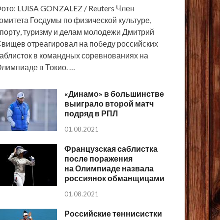
ото: LUISA GONZALEZ / Reuters Член
омитета Госдумы по физической культуре,
порту, туризму и делам молодежи Дмитрий
вищев отреагировал на победу российских
аблисток в командных соревнованиях на
лимпиаде в Токио. …
«Динамо» в большинстве
выиграло второй матч
подряд в РПЛ
01.08.2021
Французская саблистка
после поражения
на Олимпиаде назвала
россиянок обманщицами
01.08.2021
Российские теннисистки