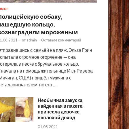
ЮМОР
Полицейскую собаку,
нашедшую кольцо,
вознаградили мороженым
1.08.2021
-
от
admin
-
Оставьте комментарий
тправившись с семьёй на пляж, Эльза Грин
спытала огромное огорчение — она
отеряла в песке обручальное кольцо.
начала на помощь жительнице Игл-Ривера
Мичиган, США) пришёл мужчина с
еталлоискателем, но его …
Необычная закуска,
найденная в пакете,
принесла девочке
неплохой доход
01.08.2021