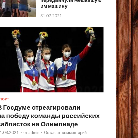
им машину
31.07.2021
ПОРТ
В Госдуме отреагировали
на победу команды российских
саблисток на Олимпиаде
1.08.2021
-
от
admin
-
Оставьте комментарий