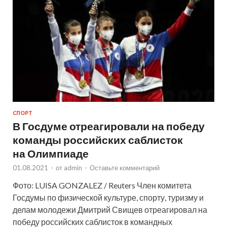
СПОРТ
В Госдуме отреагировали на победу
команды российских саблисток
на Олимпиаде
01.08.2021
-
от
admin
-
Оставьте комментарий
Фото: LUISA GONZALEZ / Reuters Член комитета
Госдумы по физической культуре, спорту, туризму и
делам молодежи Дмитрий Свищев отреагировал на
победу российских саблисток в командных