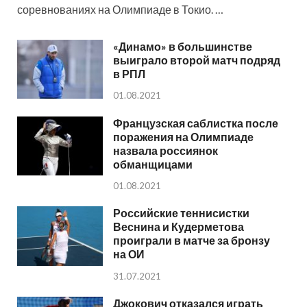
соревнованиях на Олимпиаде в Токио. …
«Динамо» в большинстве
выиграло второй матч подряд
в РПЛ
01.08.2021
Французская саблистка после
поражения на Олимпиаде
назвала россиянок
обманщицами
01.08.2021
Российские теннисистки
Веснина и Кудерметова
проиграли в матче за бронзу
на ОИ
31.07.2021
Джокович отказался играть