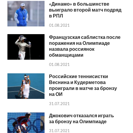
«Динамо» в большинстве
выиграло второй матч подряд
в РПЛ
01.08.2021
Французская саблистка после
поражения на Олимпиаде
назвала россиянок
обманщицами
01.08.2021
Российские теннисистки
Веснина и Кудерметова
проиграли в матче за бронзу
на ОИ
31.07.2021
Джокович отказался играть
за бронзу на Олимпиаде
31.07.2021