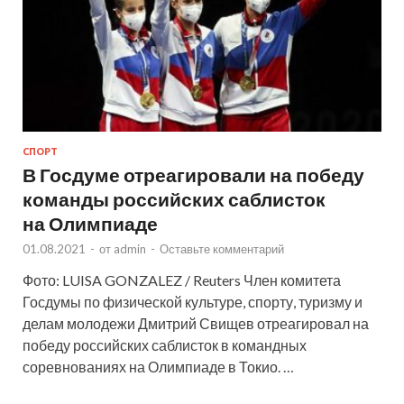
СПОРТ
В Госдуме отреагировали на победу
команды российских саблисток
на Олимпиаде
01.08.2021
-
от
admin
-
Оставьте комментарий
Фото: LUISA GONZALEZ / Reuters Член комитета
Госдумы по физической культуре, спорту, туризму и
делам молодежи Дмитрий Свищев отреагировал на
победу российских саблисток в командных
соревнованиях на Олимпиаде в Токио. …