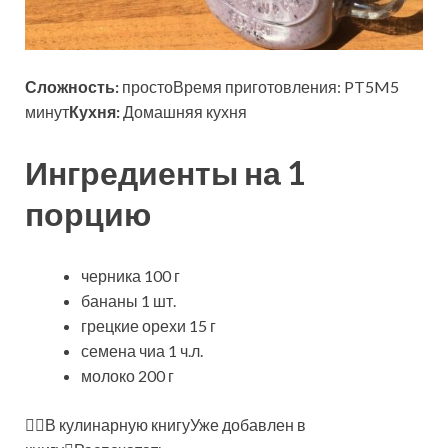
Сложность:
простоВремя приготовления: PT5M5
минут
Кухня:
Домашняя кухня
Ингредиенты на 1
порцию
черника 100 г
бананы 1 шт.
грецкие орехи 15 г
семена чиа 1 ч.л.
молоко 200 г
В кулинарную книгуУже добавлен в