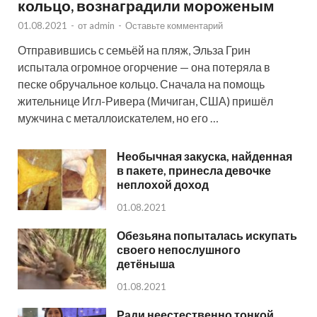
кольцо, вознаградили мороженым
01.08.2021
-
от
admin
-
Оставьте комментарий
Отправившись с семьёй на пляж, Эльза Грин
испытала огромное огорчение — она потеряла в
песке обручальное кольцо. Сначала на помощь
жительнице Игл-Ривера (Мичиган, США) пришёл
мужчина с металлоискателем, но его …
Необычная закуска, найденная
в пакете, принесла девочке
неплохой доход
01.08.2021
Обезьяна попыталась искупать
своего непослушного
детёныша
01.08.2021
Ради неестественно тонкой