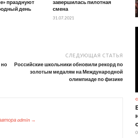
ке» празднуют
завершилась пилотная
одный день
смена
31.07.2021
СЛЕДУЮЩАЯ СТАТЬЯ
 но
Российские школьники обновили рекорд по
золотым медалям на Международной
олимпиаде по физике
С
автора admin →
0