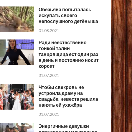
Обезьяна попыталась
искупать своего
непослушного детёныша
01.08.2021
Ради неестественно
тонкой талии
танцовщица ест один раз
в день и постоянно носит
корсет
31.07.2021
Чтобы свекровь не
устроила драму на
свадьбе, невеста решила
нанять ей ухажёра
31.07.2021
Энергичные девушки
передвинули мешавшую