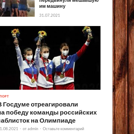
им машину
31.07.2021
ПОРТ
В Госдуме отреагировали
на победу команды российских
саблисток на Олимпиаде
1.08.2021
-
от
admin
-
Оставьте комментарий