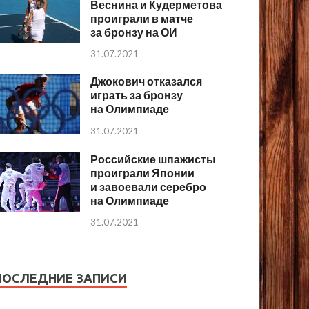
Веснина и Кудерметова
проиграли в матче
за бронзу на ОИ
31.07.2021
Джокович отказался
играть за бронзу
на Олимпиаде
31.07.2021
Российские шпажисты
проиграли Японии
и завоевали серебро
на Олимпиаде
31.07.2021
ПОСЛЕДНИЕ ЗАПИСИ