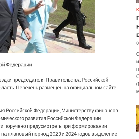
0
О
и
кой Федерации
п
С
ездки председателя Правительства Российской
(
ласть. Перечень размещен на официальном сайте
м
ия Российской Федерации, Министерству финансов
омического развития Российской Федерации
ти поручено предусмотреть при формировании
и на плановый период 2023 и 2024 годов выделение