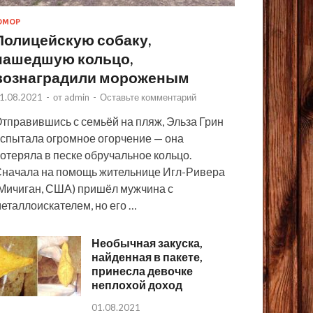
ЮМОР
Полицейскую собаку,
нашедшую кольцо,
вознаградили мороженым
1.08.2021
-
от
admin
-
Оставьте комментарий
тправившись с семьёй на пляж, Эльза Грин
спытала огромное огорчение — она
отеряла в песке обручальное кольцо.
начала на помощь жительнице Игл-Ривера
Мичиган, США) пришёл мужчина с
еталлоискателем, но его …
Необычная закуска,
найденная в пакете,
принесла девочке
неплохой доход
01.08.2021