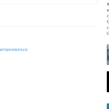
Ф
к
с
С
с
О
авторизоваться
.