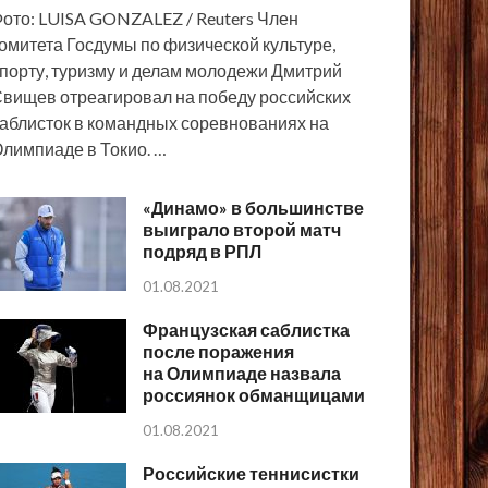
ото: LUISA GONZALEZ / Reuters Член
омитета Госдумы по физической культуре,
порту, туризму и делам молодежи Дмитрий
вищев отреагировал на победу российских
аблисток в командных соревнованиях на
лимпиаде в Токио. …
«Динамо» в большинстве
выиграло второй матч
подряд в РПЛ
01.08.2021
Французская саблистка
после поражения
на Олимпиаде назвала
россиянок обманщицами
01.08.2021
Российские теннисистки