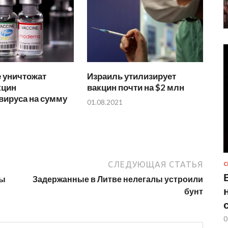
 уничтожат
Израиль утилизирует
кцин
вакцин почти на $2 млн
вируса на сумму
01.08.2021
СЛЕДУЮЩАЯ СТАТЬЯ
С
лы
Задержанные в Литве нелегалы устроили
бунт
0