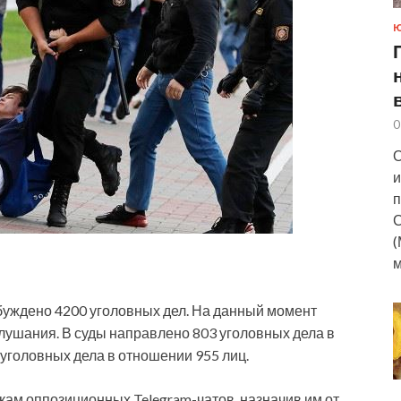
0
О
и
п
С
(
м
збуждено 4200 уголовных
дел. На данный момент
лушания. В суды направлено 803 уголовных дела в
уголовных дела в отношении 955 лиц.
кам оппозиционных Telegram-чатов, назначив им от