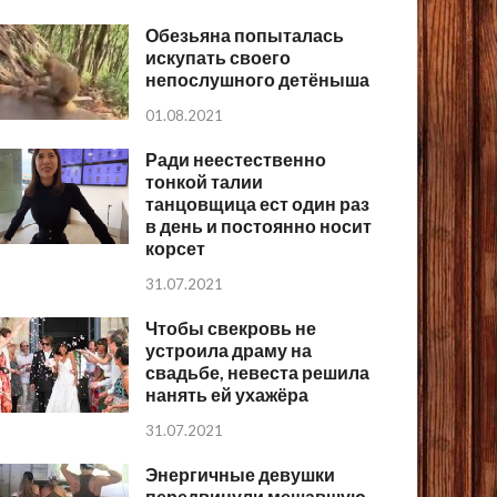
Обезьяна попыталась
искупать своего
непослушного детёныша
01.08.2021
Ради неестественно
тонкой талии
танцовщица ест один раз
в день и постоянно носит
корсет
31.07.2021
Чтобы свекровь не
устроила драму на
свадьбе, невеста решила
нанять ей ухажёра
31.07.2021
Энергичные девушки
передвинули мешавшую