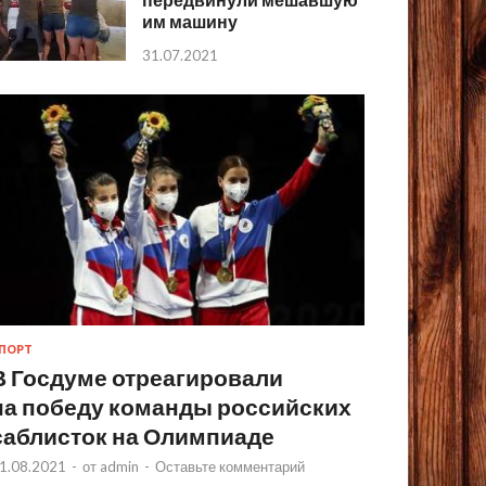
им машину
31.07.2021
ПОРТ
В Госдуме отреагировали
на победу команды российских
саблисток на Олимпиаде
1.08.2021
-
от
admin
-
Оставьте комментарий