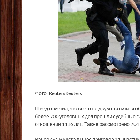
Фото: ReutersReuters
Швед отметил, что всего по двум статьям во
более 700 уголовных дел прошли судебные с
отношении 1116 лиц. Также рассмотрено 704 
Ранее суд Минска вынес приговор 11 участни