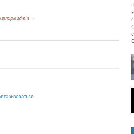
Ф
к
автора admin →
с
С
с
О
авторизоваться
.