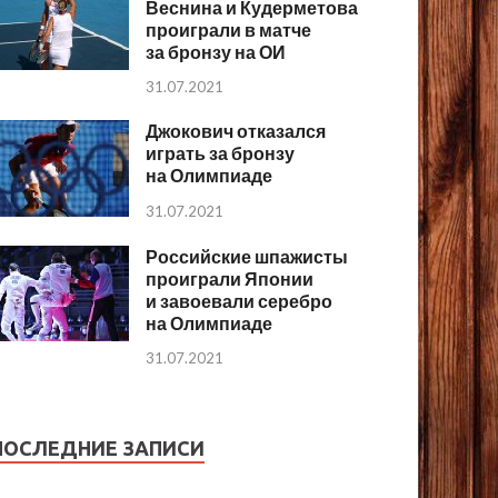
Веснина и Кудерметова
проиграли в матче
за бронзу на ОИ
31.07.2021
Джокович отказался
играть за бронзу
на Олимпиаде
31.07.2021
Российские шпажисты
проиграли Японии
и завоевали серебро
на Олимпиаде
31.07.2021
ПОСЛЕДНИЕ ЗАПИСИ