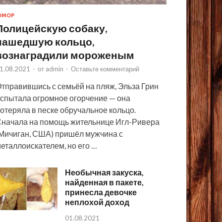
ЮМОР
Полицейскую собаку,
нашедшую кольцо,
вознаградили мороженым
1.08.2021
-
от
admin
-
Оставьте комментарий
тправившись с семьёй на пляж, Эльза Грин
спытала огромное огорчение — она
отеряла в песке обручальное кольцо.
начала на помощь жительнице Игл-Ривера
Мичиган, США) пришёл мужчина с
еталлоискателем, но его …
Необычная закуска,
найденная в пакете,
принесла девочке
неплохой доход
01.08.2021