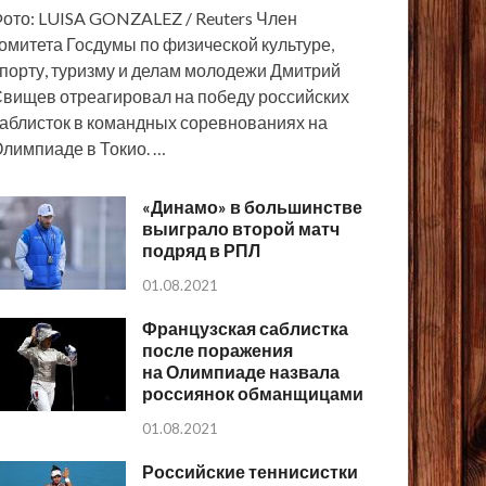
ото: LUISA GONZALEZ / Reuters Член
омитета Госдумы по физической культуре,
порту, туризму и делам молодежи Дмитрий
вищев отреагировал на победу российских
аблисток в командных соревнованиях на
лимпиаде в Токио. …
«Динамо» в большинстве
выиграло второй матч
подряд в РПЛ
01.08.2021
Французская саблистка
после поражения
на Олимпиаде назвала
россиянок обманщицами
01.08.2021
Российские теннисистки