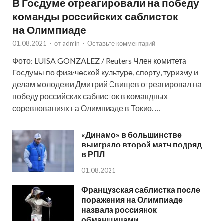
В Госдуме отреагировали на победу
команды российских саблисток
на Олимпиаде
01.08.2021
-
от
admin
-
Оставьте комментарий
Фото: LUISA GONZALEZ / Reuters Член комитета
Госдумы по физической культуре, спорту, туризму и
делам молодежи Дмитрий Свищев отреагировал на
победу российских саблисток в командных
соревнованиях на Олимпиаде в Токио. …
«Динамо» в большинстве
выиграло второй матч подряд
в РПЛ
01.08.2021
Французская саблистка после
поражения на Олимпиаде
назвала россиянок
обманщицами