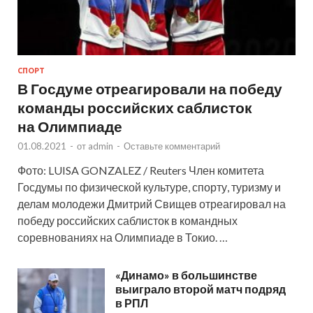
СПОРТ
В Госдуме отреагировали на победу
команды российских саблисток
на Олимпиаде
01.08.2021
-
от
admin
-
Оставьте комментарий
Фото: LUISA GONZALEZ / Reuters Член комитета
Госдумы по физической культуре, спорту, туризму и
делам молодежи Дмитрий Свищев отреагировал на
победу российских саблисток в командных
соревнованиях на Олимпиаде в Токио. …
«Динамо» в большинстве
выиграло второй матч подряд
в РПЛ