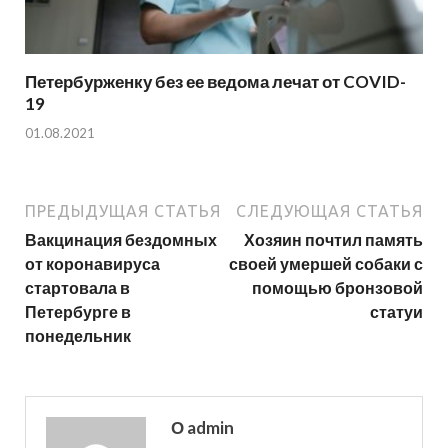
Петербурженку без ее ведома лечат от COVID-
19
01.08.2021
ПРЕДЫДУЩАЯ СТАТЬЯ
СЛЕДУЮЩАЯ СТАТЬЯ
Вакцинация бездомных
Хозяин почтил память
от коронавируса
своей умершей собаки с
стартовала в
помощью бронзовой
Петербурге в
статуи
понедельник
О admin