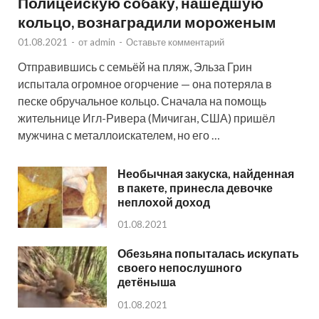
Полицейскую собаку, нашедшую
кольцо, вознаградили мороженым
01.08.2021
-
от
admin
-
Оставьте комментарий
Отправившись с семьёй на пляж, Эльза Грин
испытала огромное огорчение — она потеряла в
песке обручальное кольцо. Сначала на помощь
жительнице Игл-Ривера (Мичиган, США) пришёл
мужчина с металлоискателем, но его …
Необычная закуска, найденная
в пакете, принесла девочке
неплохой доход
01.08.2021
Обезьяна попыталась искупать
своего непослушного
детёныша
01.08.2021