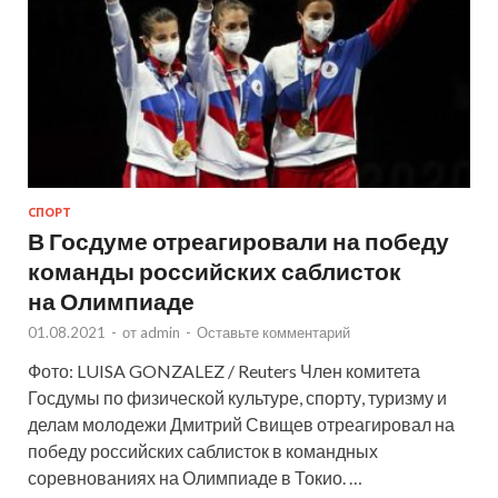
СПОРТ
В Госдуме отреагировали на победу
команды российских саблисток
на Олимпиаде
01.08.2021
-
от
admin
-
Оставьте комментарий
Фото: LUISA GONZALEZ / Reuters Член комитета
Госдумы по физической культуре, спорту, туризму и
делам молодежи Дмитрий Свищев отреагировал на
победу российских саблисток в командных
соревнованиях на Олимпиаде в Токио. …