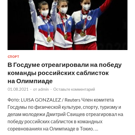
СПОРТ
В Госдуме отреагировали на победу
команды российских саблисток
на Олимпиаде
01.08.2021
-
от
admin
-
Оставьте комментарий
Фото: LUISA GONZALEZ / Reuters Член комитета
Госдумы по физической культуре, спорту, туризму и
делам молодежи Дмитрий Свищев отреагировал на
победу российских саблисток в командных
соревнованиях на Олимпиаде в Токио. …