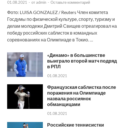
01.08.2021
-
от
admin
-
Оставьте комментарий
Фото: LUISA GONZALEZ / Reuters Член комитета
Госдумы по физической культуре, спорту, туризму и
делам молодежи Дмитрий Свищев отреагировал на
победу российских саблисток в командных
соревнованиях на Олимпиаде в Токио. …
«Динамо» в большинстве
выиграло второй матч подряд
в РПЛ
01.08.2021
Французская саблистка после
поражения на Олимпиаде
назвала россиянок
обманщицами
01.08.2021
Российские теннисистки