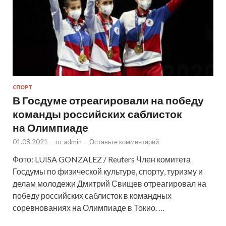
СПОРТ
В Госдуме отреагировали на победу
команды российских саблисток
на Олимпиаде
01.08.2021
-
от
admin
-
Оставьте комментарий
Фото: LUISA GONZALEZ / Reuters Член комитета
Госдумы по физической культуре, спорту, туризму и
делам молодежи Дмитрий Свищев отреагировал на
победу российских саблисток в командных
соревнованиях на Олимпиаде в Токио. …