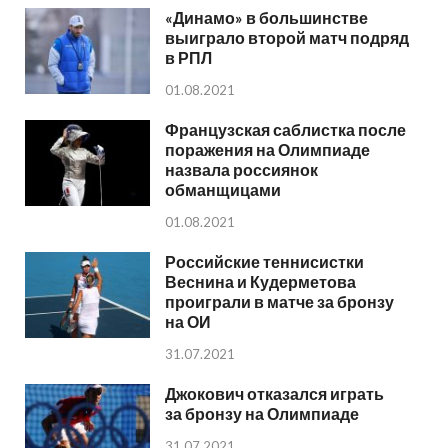
«Динамо» в большинстве
выиграло второй матч подряд
в РПЛ
01.08.2021
Французская саблистка после
поражения на Олимпиаде
назвала россиянок
обманщицами
01.08.2021
Российские теннисистки
Веснина и Кудерметова
проиграли в матче за бронзу
на ОИ
31.07.2021
Джокович отказался играть
за бронзу на Олимпиаде
31.07.2021