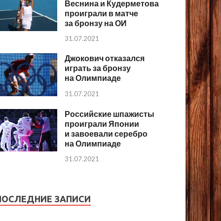
Веснина и Кудерметова
проиграли в матче
за бронзу на ОИ
31.07.2021
Джокович отказался
играть за бронзу
на Олимпиаде
31.07.2021
Российские шпажисты
проиграли Японии
и завоевали серебро
на Олимпиаде
31.07.2021
ПОСЛЕДНИЕ ЗАПИСИ