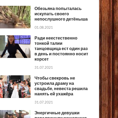
Обезьяна попыталась
искупать своего
непослушного детёныша
01.08.2021
Ради неестественно
тонкой талии
танцовщица ест один раз
в день и постоянно носит
корсет
31.07.2021
Чтобы свекровь не
устроила драму на
свадьбе, невеста решила
нанять ей ухажёра
31.07.2021
Энергичные девушки
передвинули мешавшую