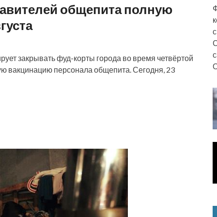
тавителей общепита полную
Ф
к
густа
с
С
с
рует закрывать фуд-корты города во время четвёртой
О
ную вакцинацию персонала общепита. Сегодня, 23