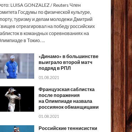
ото: LUISA GONZALEZ / Reuters Член
омитета Госдумы по физической культуре,
порту, туризму и делам молодежи Дмитрий
вищев отреагировал на победу российских
аблисток в командных соревнованиях на
лимпиаде в Токио. …
«Динамо» в большинстве
выиграло второй матч
подряд в РПЛ
01.08.2021
Французская саблистка
после поражения
на Олимпиаде назвала
россиянок обманщицами
01.08.2021
Российские теннисистки