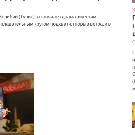
 Келибии (Тунис) закончился драматическим
 плавательным кругом подхватил порыв ветра, и в
О
О
и
п
С
(
м