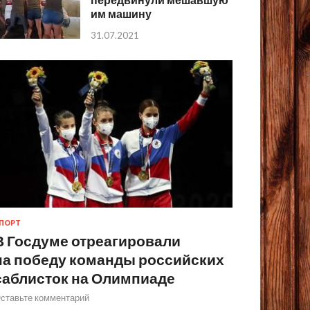
им машину
31.07.2021
ПОРТ
В Госдуме отреагировали
на победу команды российских
саблисток на Олимпиаде
ставьте комментарий