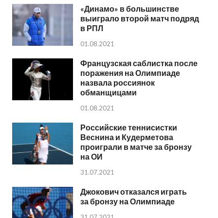
«Динамо» в большинстве
выиграло второй матч подряд
в РПЛ
01.08.2021
Французская саблистка после
поражения на Олимпиаде
назвала россиянок
обманщицами
01.08.2021
Российские теннисистки
Веснина и Кудерметова
проиграли в матче за бронзу
на ОИ
31.07.2021
Джокович отказался играть
за бронзу на Олимпиаде
31.07.2021