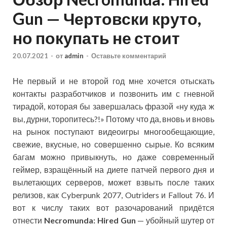
Gun — Чертовски круто,
но покупать не стоит
20.07.2021
-
от
admin
-
Оставьте комментарий
Не первый и не второй год мне хочется отыскать
контакты разработчиков и позвонить им с гневной
тирадой, которая бы завершалась фразой «ну куда ж
вы, дурни, торопитесь?!» Потому что да, вновь и вновь
на рынок поступают видеоигры многообещающие,
свежие, вкусные, но совершенно сырые. Ко всяким
багам можно привыкнуть, но даже современный
геймер, взращённый на диете патчей первого дня и
вылетающих серверов, может взвыть после таких
релизов, как Cyberpunk 2077, Outriders и Fallout 76. И
вот к числу таких вот разочарований придётся
отнести
Necromunda: Hired Gun
— убойный шутер от