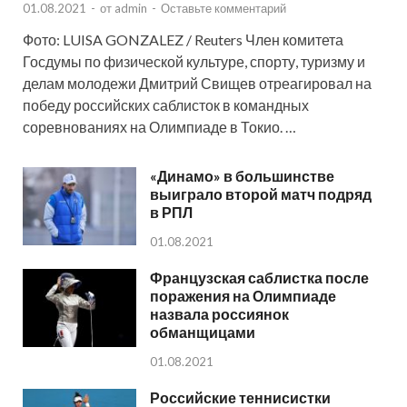
01.08.2021
-
от
admin
-
Оставьте комментарий
Фото: LUISA GONZALEZ / Reuters Член комитета
Госдумы по физической культуре, спорту, туризму и
делам молодежи Дмитрий Свищев отреагировал на
победу российских саблисток в командных
соревнованиях на Олимпиаде в Токио. …
«Динамо» в большинстве
выиграло второй матч подряд
в РПЛ
01.08.2021
Французская саблистка после
поражения на Олимпиаде
назвала россиянок
обманщицами
01.08.2021
Российские теннисистки