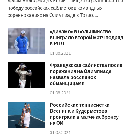
делам молодежи Дмитрий Свищев отреагировал на
победу российских саблисток в командных
соревнованиях на Олимпиаде в Токио. …
«Динамо» в большинстве
выиграло второй матч подряд
в РПЛ
01.08.2021
Французская саблистка после
поражения на Олимпиаде
назвала россиянок
обманщицами
01.08.2021
Российские теннисистки
Веснина и Кудерметова
проиграли в матче за бронзу
на ОИ
31.07.2021